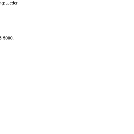
ng: „Jeder
5-5000.