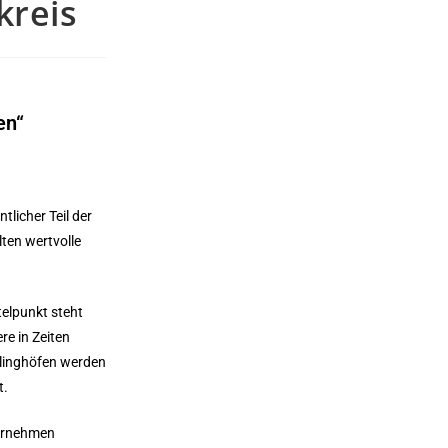
kreis
en“
licher Teil der
ten wertvolle
telpunkt steht
re in Zeiten
linghöfen werden
t.
ternehmen