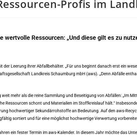
Ressourcen-Profis im Land
e wertvolle Ressourcen: „Und diese gilt es zu nutz
er Leerung ihrer Abfallbehälter. „Für uns beginnt danach erst ein wesent
chaftsgesellschaft Landkreis Schaumburg mbH (aws). „Denn Abfälle enthal
 weit mehr als die reine Sammlung und Beseitigung von Abfällen: „Im Mit
liche Ressourcen schont und Materialien im Stoffkreislauf hält.“ Insbesonde
rung hochwertiger Sekundärrohstoffe an Bedeutung. Auf den aws-Recyc
gfältig sortiert und für eine möglichst hochwertige Verwertung vorbereite
 Jahren ein fester Termin im aws-Kalender. In diesem Jahr möchte das Un