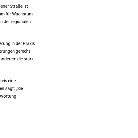
ener Straße ist
Raum für Wachstum
in der regionalen
erung in der Praxis
derungen gerecht
anderem die stark
reis eine
n sagt: „Sie
ntwortung