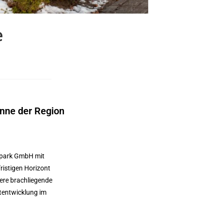
e
inne der Region
bepark GmbH mit
ristigen Horizont
dere brachliegende
rtentwicklung im