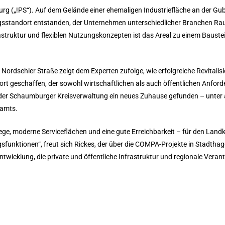
urg („!PS“). Auf dem Gelände einer ehemaligen Industriefläche an der Gub
ngsstandort entstanden, der Unternehmen unterschiedlicher Branchen 
astruktur und flexiblen Nutzungskonzepten ist das Areal zu einem Bauste
ordsehler Straße zeigt dem Experten zufolge, wie erfolgreiche Revitalisi
rt geschaffen, der sowohl wirtschaftlichen als auch öffentlichen Anfor
der Schaumburger Kreisverwaltung ein neues Zuhause gefunden – unter 
samts.
ge, moderne Serviceflächen und eine gute Erreichbarkeit – für den Landk
funktionen“, freut sich Rickes, der über die COMPA-Projekte in Stadthage
ntwicklung, die private und öffentliche Infrastruktur und regionale Vera